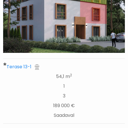
Terase 13-1
2
54,1 m
1
3
189 000 €
Saadaval