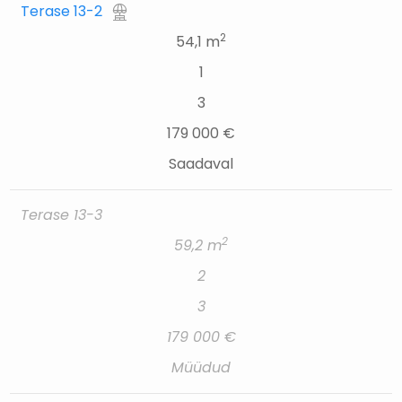
Terase 13-2
2
54,1 m
1
3
179 000 €
Saadaval
Terase 13-3
2
59,2 m
2
3
179 000 €
Müüdud