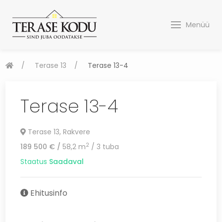
Menüü
Terase 13
Terase 13-4
Terase 13-4
Terase 13, Rakvere
2
189 500 €
/
58,2 m
/
3 tuba
Staatus
Saadaval
Ehitusinfo