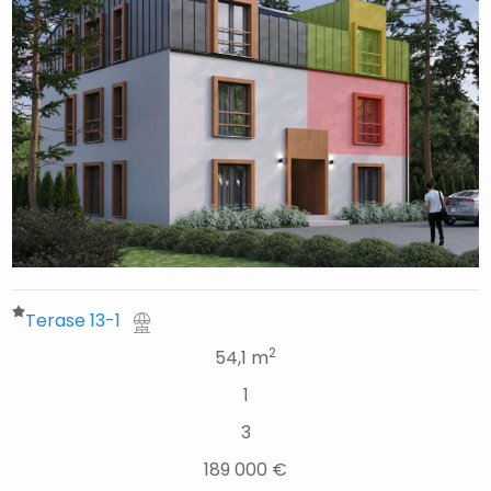
Terase 13-1
2
54,1 m
1
3
189 000 €