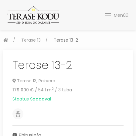
Menüü
Terase 13
Terase 13-2
Terase 13-2
Terase 13, Rakvere
2
179 000 €
/
54,1 m
/
3 tuba
Staatus
Saadaval
Ehitusinfo