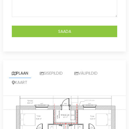
PLAAN
SISEPILDID
VÄLIPILDID
KAART